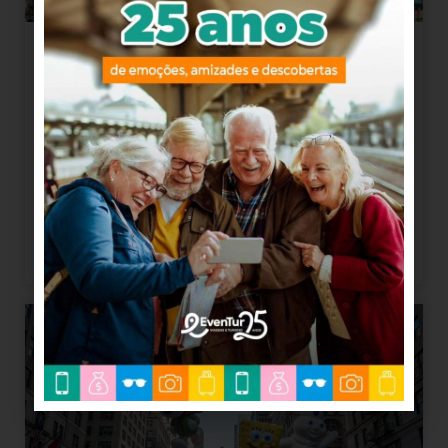
BETO CARRERO WORLD +
BALNEÁRIO CAMBORIÚ –
SC
3 dias
30, out 2026
SAÍDA
01, nov 2026
RETORNO
VER DETALHES
AÉREO