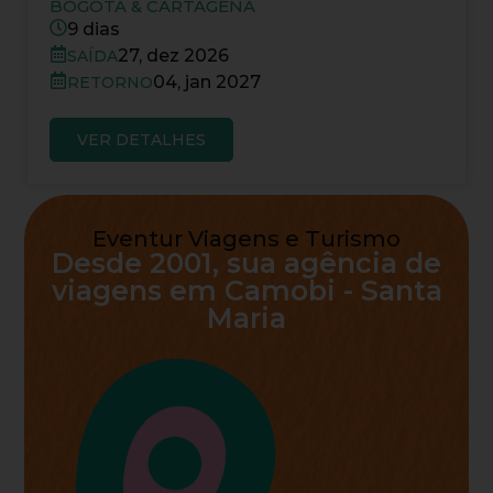
BOGOTÁ & CARTAGENA
9 dias
27, dez 2026
SAÍDA
04, jan 2027
RETORNO
VER DETALHES
Eventur Viagens e Turismo
Desde 2001, sua agência de
viagens em Camobi - Santa
Maria