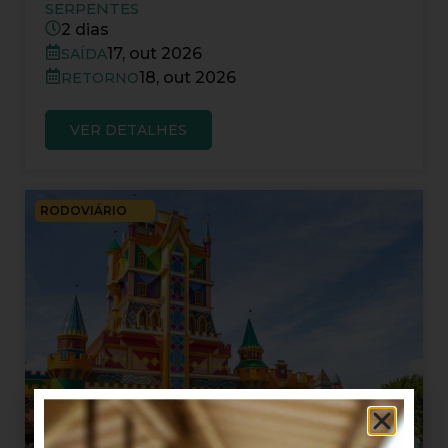
SERPENTES
2 dias
17, out 2026
SAÍDA
18, out 2026
RETORNO
VER DETALHES
RODOVIÁRIO